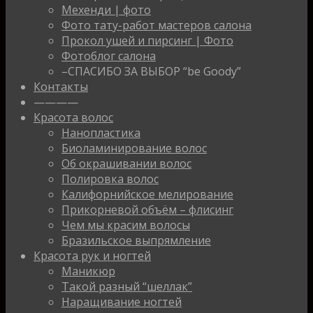
Мехенди | фото
Фото тату-работ мастеров салона
Прокол ушей и пирсинг | Фото
Фотоблог салона
–СПАСИБО ЗА ВЫБОР “be Goody”
Контакты
————
Красота волос
Нанопластика
Биоламинирование волос
Об окрашивании волос
Полировка волос
Калифорнийское мелирование
Прикорневой объём – флисинг
Чем мы красим волосы
Бразильское выпрямление
Красота рук и ногтей
Маникюр
Такой разный “шеллак”
Наращивание ногтей