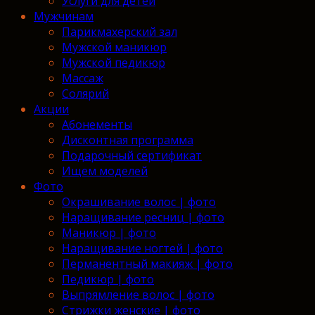
Услуги для детей
Мужчинам
Парикмахерский зал
Мужской маникюр
Мужской педикюр
Массаж
Солярий
Акции
Абонементы
Дисконтная программа
Подарочный сертификат
Ищем моделей
Фото
Окрашивание волос | фото
Наращивание ресниц | фото
Маникюр | фото
Наращивание ногтей | фото
Перманентный макияж | фото
Педикюр | фото
Выпрямление волос | фото
Стрижки женские | фото