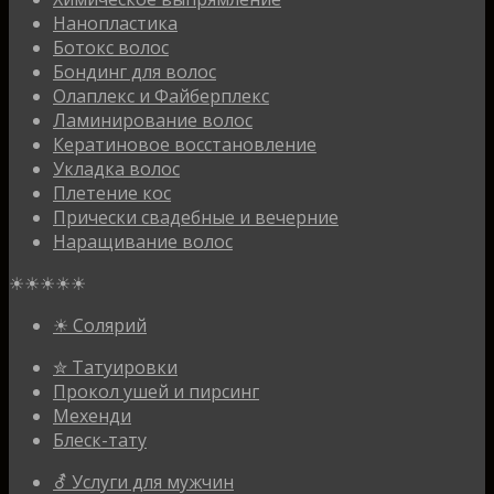
Нанопластика
Ботокс волос
Бондинг для волос
Олаплекс и Файберплекс
Ламинирование волос
Кератиновое восстановление
Укладка волос
Плетение кос
Прически свадебные и вечерние
Наращивание волос
☀☀☀☀☀
☀ Солярий
✮ Татуировки
Прокол ушей и пирсинг
Мехенди
Блеск-тату
⚦ Услуги для мужчин