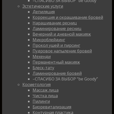
–СПАСИБО ЗА ВЫБОР “be Goody”
Эстетические услуги
Депиляция
Коррекция и окрашивание бровей
Наращивание ресниц
Ламинирование ресниц
Вечерний и дневной макияж
Микроблейдинг
Прокол ушей и пирсинг
Пудровое напыление бровей
Мехенди
Перманентный макияж
Блеск-тату
Ламинирование бровей
–СПАСИБО ЗА ВЫБОР “be Goody”
Косметология
Массаж лица
Чистка лица
Пилинги
Биоревитализация
Контурная пластика