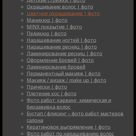
Детские стрижки | фото
Окрашивание волос | фото
Цветное окрашивание | фото
Маникюр | фото
MINX покрытие | фото
Педикюр | фото
Наращивание ногтей | фото
Наращивание ресниц | фото
Ламинирование ресниц | фото
Оформление бровей | фото
Ламинирование бровей
Перманентный макияж | фото
Макияж / визаж / make up | фото
Причёски | фото
Плетение кос | фото
Фото работ: карвинг, химическая и
биозавивка волос
Бустап / флисинг – фото работ мастеров
салона
Кератиновое выпрямление | фото
Фото работ по наращиванию волос