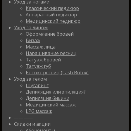
Уход за ногами
Классический педикюр
Аппаратный педикюр
Медицинский педикюр
Уход за лицом
Оформление бровей
Визаж
Массаж лица
Наращивание ресниц
Татуаж бровей
Татуаж губ
Ботокс ресниц (Lash Botox)
Уход за телом
Шугаринг
Депиляция или эпиляция?
Депиляция бикини
Медицинский массаж
LPG массаж
————
Скидки и акции
Абонементы