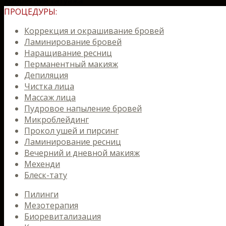
Коррекция татуажа
ПРОЦЕДУРЫ:
Коррекция и окрашивание бровей
Ламинирование бровей
Наращивание ресниц
Перманентный макияж
Депиляция
Чистка лица
Массаж лица
Пудровое напыление бровей
Микроблейдинг
Прокол ушей и пирсинг
Ламинирование ресниц
Вечерний и дневной макияж
Мехенди
Блеск-тату
Пилинги
Мезотерапия
Биоревитализация