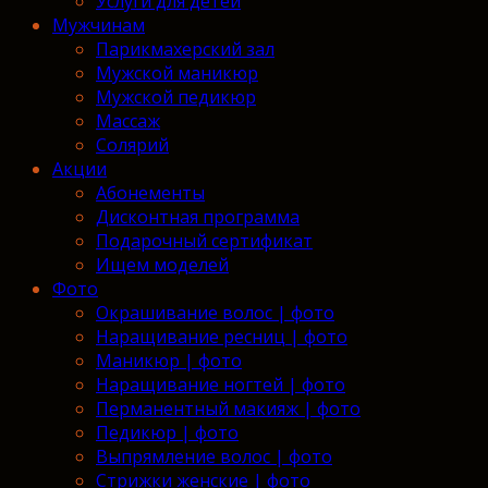
Услуги для детей
Мужчинам
Парикмахерский зал
Мужской маникюр
Мужской педикюр
Массаж
Солярий
Акции
Абонементы
Дисконтная программа
Подарочный сертификат
Ищем моделей
Фото
Окрашивание волос | фото
Наращивание ресниц | фото
Маникюр | фото
Наращивание ногтей | фото
Перманентный макияж | фото
Педикюр | фото
Выпрямление волос | фото
Стрижки женские | фото