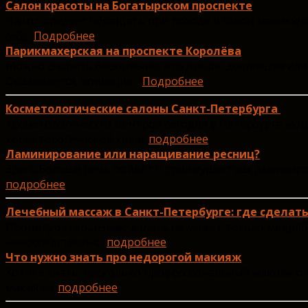
Салон красоты на Богатырском проспекте
На что следует обращать при походе в салон маникюр
себе.
Подробнее
Парикмахерская на проспекте Королёва
Можно спорить бесконечно, что лучше, депиляция или э
Оказывается, эпиляция…
Подробнее
Косметологические салоны Санкт-Петербурга
Косметологических центров сегодня в Петербурге море
косметологической каше.
подробнее
Ламинирование или наращивание ресниц?
Здесь больше речь пойдёт о преимуществах ламиниров
подробнее
Лечебный массаж в Санкт-Петербурге: где сделат
Процедура серьёзная, делать её может только медра
непосредственно.
подробнее
Что нужно знать про недорогой макияж
Хотите знать, насколько профессиональный макияж отл
макияжа.
подробнее