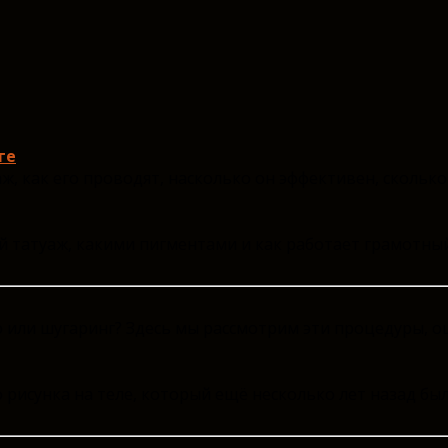
ге
ж, как его проводят, насколько он эффективен, сколько 
й татуаж, какими пигментами и как работает грамотный 
 или шугаринг? Здесь мы рассмотрим эти процедуры, о
о рисунка на теле, который ещё несколько лет назад б