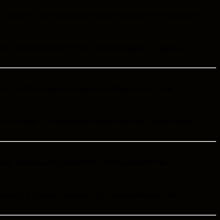
 какие есть подводные камни у затеи экономить на
ь, чем отличаются эти понятия друг от друга.
е остро. Мы поможем вам разобраться в этой
. А потому что ламинирования хватает на дольше…
 все нюансы обсуждаются со специалистом
ница? А также, сколько есть разновидностей