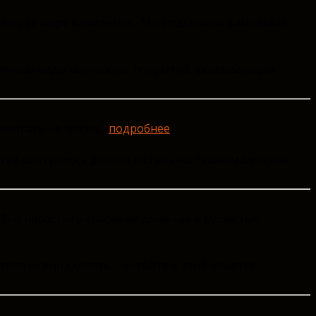
едлагает море вариантов. Мы подскажем вам самый
азличные виды маникюра, покрытий, ухаживающих
 мечтать не могли…
подробнее
тей смотрелось дорого и стильно. Решаем сложные
добно нарастить красивые длинные и пушистые
этого нужно сделать – читайте в этой заметке…