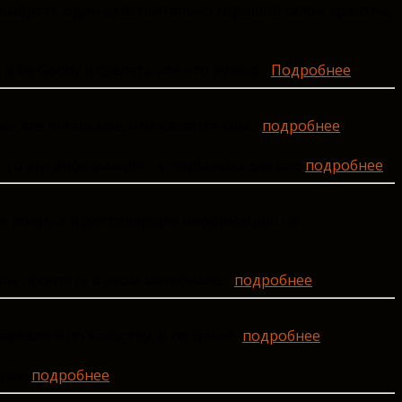
о выбрать один действительно хороший салон красоты,
 в be Goody и сделать всё что нужно…
Подробнее
же всё остальное, что касается хны…
подробнее
 то эта информация – специально для вас.
подробнее
ёте полную и достоверную информацию об
м вы прочтёте в этом материале…
подробнее
вало и по качеству, и по цене?..
подробнее
туаж.
подробнее