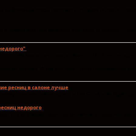
ты на Комендантском проспекте, то сразу интернет пр
жен в общем нам наш внешний вид. Уход за руками – р
“недорого”
то, о чем наши сверстницы каких-то 10-15 лет назад и
мально дёшево. И это при том, чтобы наращивание ног
ие ресниц в салоне лучше
 почему в нашем салоне красоты bee Goody вам будет у
ресниц недорого
арастить красивые пушистые реснички, а также что для 