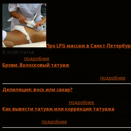
Статьи
Про LPG массаж в Санкт-Петербур
В этой статье
мы расскажем о том, что такое LPG масса
минусы…
подробнее
Брови. Волосковый татуаж
Из этой статьи вы узнаете о том, что такое волосковы
противопоказания, его плюсы и минусы…
подробнее
Депиляция: воск или сахар?
Есть ли какие-то отличия, делать восковую депиляцию
плюсы и минусы подробно…
подробнее
Как вывести татуаж или коррекция татуажа
Если вы мечтаете о том, как избавиться от надоевшег
осуществиться…
подробнее