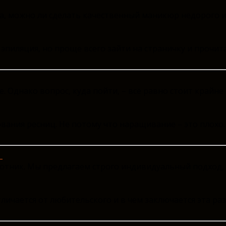
а, можно ли сделать качественный маникюр недорого и
пиляция, но проще всего зайти на страничку и прочитат
. Однако вопрос, куда пойти, – всё равно стоит крайн
ания ресниц. Не потому что наращивание – это плохо
ь
ботник. Мы предлагаем строго индивидуальный подход,
ичается от любительского и в чём заключается эта раз