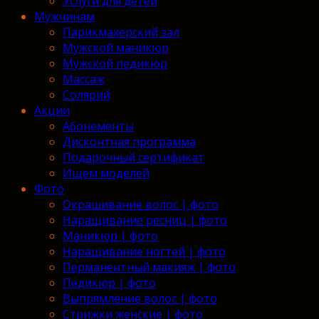
Услуги для детей
Мужчинам
Парикмахерский зал
Мужской маникюр
Мужской педикюр
Массаж
Солярий
Акции
Абонементы
Дисконтная программа
Подарочный сертификат
Ищем моделей
Фото
Окрашивание волос | фото
Наращивание ресниц | фото
Маникюр | фото
Наращивание ногтей | фото
Перманентный макияж | фото
Педикюр | фото
Выпрямление волос | фото
Стрижки женские | фото