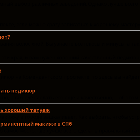
ромный выбор различных заведений. Однако лучше всег
кте, если можно сразу записаться к хорошему мастеру
ают?
ания волос хной. Вы узнаете все плюсы и минусы, а так
 эти края, и вам нужен хороший качественный педикюр,
е
дикюр на Комендантском проспекте, то здесь вы найд
лать педикюр
о, а вот где сделать его ещё и качественно, – об это
ть хороший татуаж
ияжу в городе зашкаливает. Как выбрать, чтобы устраи
перманентный макияж в СПб
то самое место, где лучше всего сделать правильный та