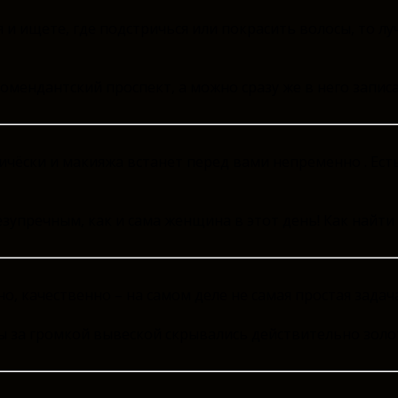
 и ищете, где подстричься или покрасить волосы, то лу
мендантский проспект, а можно сразу же в него записат
ричёски и макияжа встанет перед вами непременно . Ест
пречным, как и сама женщина в этот день! Как найти 
о, качественно – на самом деле не самая простая задача
ы за громкой вывеской скрывались действительно золо