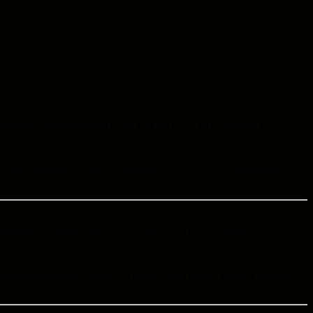
раз его нужно делать, и какие есть его плюсы и
специалист, от чего зависит срок носки, какие есть
ценим их эффективность, быстроту, в общем, все
ыло невозможно свести, то сегодня ваша мечта может