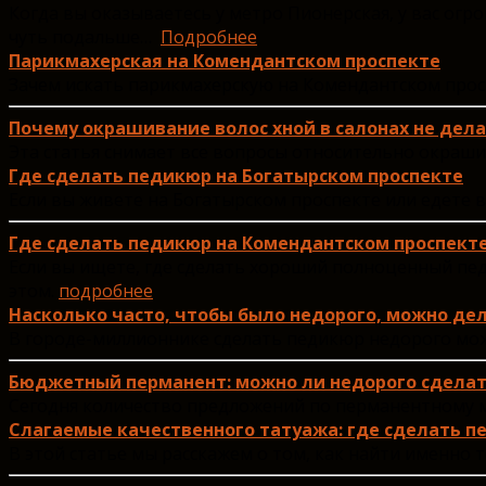
Когда вы оказываетесь у метро Пионерская, у вас ог
чуть подальше…
Подробнее
Парикмахерская на Комендантском проспекте
Зачем искать парикмахерскую на Комендантском проспе
Почему окрашивание волос хной в салонах не дел
Эта статья снимает все вопросы относительно окрашив
Где сделать педикюр на Богатырском проспекте
Если вы живете на Богатырском проспекте или едете в
Где сделать педикюр на Комендантском проспект
Если вы ищете, где сделать хороший полноценный пе
этом.
подробнее
Насколько часто, чтобы было недорого, можно де
В городе-миллионнике сделать педикюр недорого можн
Бюджетный перманент: можно ли недорого сдела
Сегодня количество предложений по перманентному мак
Слагаемые качественного татуажа: где сделать 
В этой статье мы расскажем о том, как найти именно 