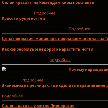
Салон красоты на Комендантском проспекте
Когда вам что-то очень нужно, например салон красо
лучший из них…
Подробнее
Красота рук и ногтей
Красивые руки – это настолько важно, насколько ва
процедур – это целая философия…
Подробнее
Цена покрытия: маникюр с покрытием шеллак за 
Маникюр с покрытием шеллак по доступной цене – это 
Как сэкономить и недорого нарастить ногти
Самые эксклюзивные способы сделать хорошо и макси
задачи и делимся с вами
подробнее
Почему наращиван
В этой статье мы абсолютно честно расскажем о том,
реснички.
подробнее
Экономим на ресницах: где сделать наращивание 
А вот как недорого, но при этом очень качественно н
подробнее
Салон красоты у метро Пионерская