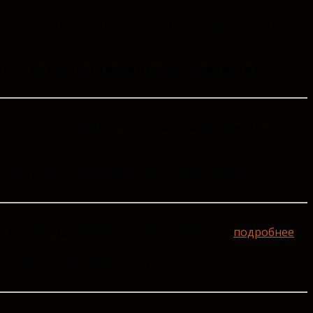
чше всего позвонить в салон красоты be Goody: там
ься, не выходя из дома в любое время дня и ночи.
ь несколько секретов, которые помогут сделать
доступных и на самом деле хороших специалистов по
. Но мы подскажем, как с ней справиться.
подробнее
тые руки настоящих мастеров-