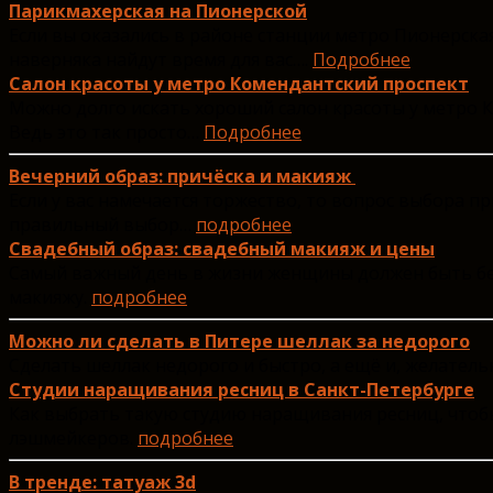
Парикмахерская на Пионерской
Если вы оказались в районе станции метро Пионерская
наверняка найдут время для вас….
Подробнее
Салон красоты у метро Комендантский проспект
Можно долго искать хороший салон красоты у метро Ко
Ведь это так просто…
Подробнее
Вечерний образ: причёска и макияж
Если у вас намечается торжество, то вопрос выбора п
правильный выбор…
подробнее
Свадебный образ: свадебный макияж и цены
Самый важный день в жизни женщины должен быть безу
макияжу.
подробнее
Можно ли сделать в Питере шеллак за недорого
Сделать шеллак недорого и быстро, а ещё и, желательн
Студии наращивания ресниц в Санкт-Петербурге
Как выбрать такую студию наращивания ресниц, чтоб
лэшмейкеров.
подробнее
В тренде: татуаж 3d