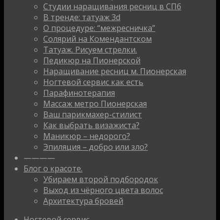
Студии наращивания ресниц в СПб
В тренде: татуаж 3d
О процедуре: “межресничка”
Солярий на Комендантском
Татуаж. Рисуем стрелки.
Педикюр на Пионерской
Наращивание ресниц м. Пионерская
Ногтевой сервис как есть
Парафинотерапия
Массаж метро Пионерская
Ваш парикмахер-стилист
Как выбрать визажиста?
Маникюр – недорого?
Эпиляция – добро или зло?
————
Блог о красоте.
Убираем второй подбородок
Выход из чёрного цвета волос
Архитектура бровей
Ногтевой сервис