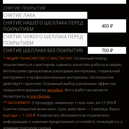
СНЯТИЕ ПОКРЫТИЯ
СНЯТИЕ ЛАКА
250 ₽
СНЯТИЕ НАШЕГО ШЕЛЛАКА ПЕРЕД
400 ₽
ПОКРЫТИЕМ
СНЯТИЕ ЧУЖОГО ШЕЛЛАКА ПЕРЕД
400 ₽
ПОКРЫТИЕМ
СНЯТИЕ ШЕЛЛАКА БЕЗ ПОКРЫТИЯ
700 ₽
*
АКЦИЯ “ЗНАКОМСТВО С МАСТЕРОМ”
: Отличный повод
познакомиться c мастером, оценить качество работы и сервис.
Используем одноразовые расходные материалы, стерильный
инструмент и профессиональные материалы. На покрытие
действует гарантия. Огромный выбор различных эффектов
покрытия и вариантов
дизайна
. Фото работ вы можете
посмотреть в
портфолио
.
** АБОНЕМЕНТ:
5 процедур «маникюр + гель-лак» за 13 500 ₽.
Снятие покрытия включено. Срок действия — 3 месяца. Ваша
выгода — 1 500 ₽.
Количество абонементов ограничено:
информацию о наличии предложения уточняйте, пожалуйста, у
администраторов салона.