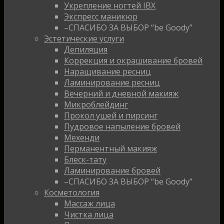
Укрепление ногтей IBX
Экспресс маникюр
–СПАСИБО ЗА ВЫБОР “be Goody”
Эстетические услуги
Депиляция
Коррекция и окрашивание бровей
Наращивание ресниц
Ламинирование ресниц
Вечерний и дневной макияж
Микроблейдинг
Прокол ушей и пирсинг
Пудровое напыление бровей
Мехенди
Перманентный макияж
Блеск-тату
Ламинирование бровей
–СПАСИБО ЗА ВЫБОР “be Goody”
Косметология
Массаж лица
Чистка лица