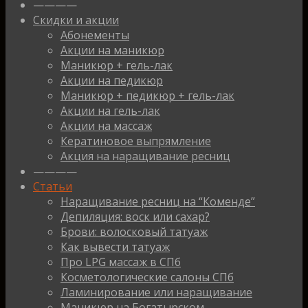
————
Скидки и акции
Абонементы
Акции на маникюр
Маникюр + гель-лак
Акции на педикюр
Маникюр + педикюр + гель-лак
Акции на гель-лак
Акции на массаж
Кератиновое выпрямление
Акция на наращивание ресниц
————
Статьи
Наращивание ресниц на “Коменде”
Депиляция: воск или сахар?
Брови: волосковый татуаж
Как вывести татуаж
Про LPG массаж в СПб
Косметологические салоны СПб
Ламинирование или наращивание
Маникюр на Богатырском