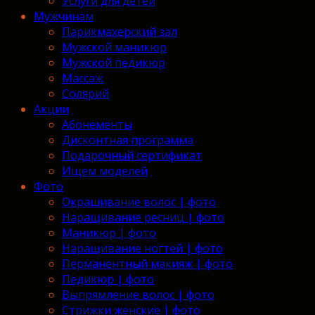
Услуги для детей
Мужчинам
Парикмахерский зал
Мужской маникюр
Мужской педикюр
Массаж
Солярий
Акции
Абонементы
Дисконтная программа
Подарочный сертификат
Ищем моделей
Фото
Окрашивание волос | фото
Наращивание ресниц | фото
Маникюр | фото
Наращивание ногтей | фото
Перманентный макияж | фото
Педикюр | фото
Выпрямление волос | фото
Стрижки женские | фото