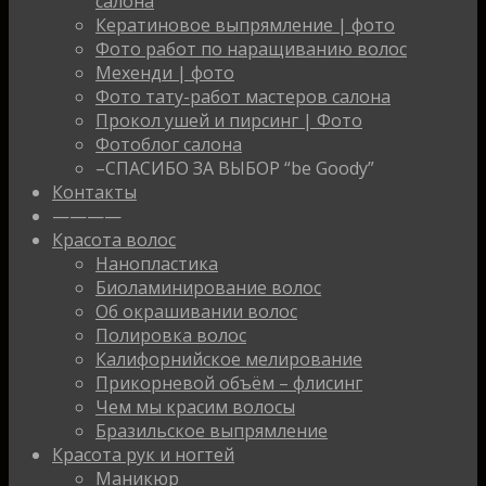
салона
Кератиновое выпрямление | фото
Фото работ по наращиванию волос
Мехенди | фото
Фото тату-работ мастеров салона
Прокол ушей и пирсинг | Фото
Фотоблог салона
–СПАСИБО ЗА ВЫБОР “be Goody”
Контакты
————
Красота волос
Нанопластика
Биоламинирование волос
Об окрашивании волос
Полировка волос
Калифорнийское мелирование
Прикорневой объём – флисинг
Чем мы красим волосы
Бразильское выпрямление
Красота рук и ногтей
Маникюр