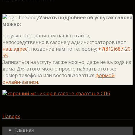
Узнать подробнее об услугах салона
можно:
погуляв по страницам нашего сайта,
непосредственно в салоне у администраторов (вот
наш адрес
), позвонив нам по телефону:
+7(812)687-20-
55
.
Записаться на услугу также можно, даже не выходя из
дома. Для этого можно просто набрать этот же
номер телефона или воспользоваться
формой
онлайн-записи
.
Наверх
Главная