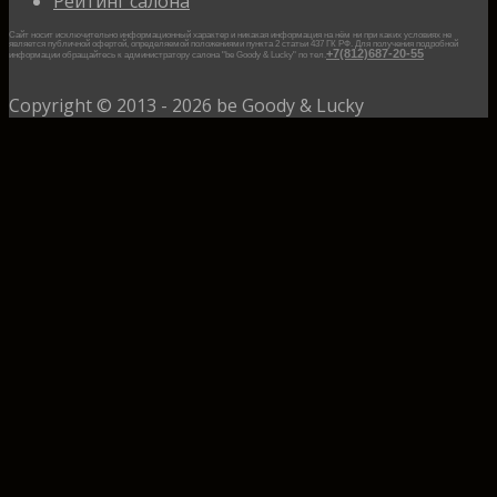
Рейтинг салона
Сайт носит исключительно информационный характер и никакая информация на нём ни при каких условиях не
является публичной офертой, определяемой положениями пункта 2 статьи 437 ГК РФ.
Для получения подробной
+7(812)687-20-55
информации обращайтесь к администратору салона "be Goody & Lucky" по тел.
Copyright © 2013 - 2026 be Goody & Lucky