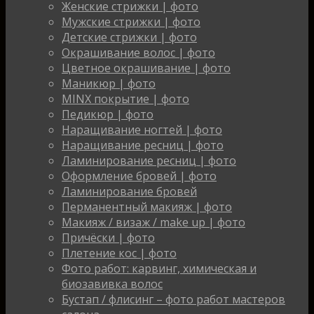
Женские стрижки | фото
Мужские стрижки | фото
Детские стрижки | фото
Окрашивание волос | фото
Цветное окрашивание | фото
Маникюр | фото
MINX покрытие | фото
Педикюр | фото
Наращивание ногтей | фото
Наращивание ресниц | фото
Ламинирование ресниц | фото
Оформление бровей | фото
Ламинирование бровей
Перманентный макияж | фото
Макияж / визаж / make up | фото
Причёски | фото
Плетение кос | фото
Фото работ: карвинг, химическая и
биозавивка волос
Бустап / флисинг – фото работ мастеров