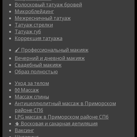
Волосковый татуаж бровей
Микроблейдинг
Межресничный татуаж
Татуаж стрелки
Татуаж губ
Коррекция татуажа
🖌 Профессиональный макияж
Вечерний и дневной макияж
Свадебный макияж
Образ полностью
Уход за телом
👐 Массаж
Массаж спины
Антицеллюлитный массаж в Приморском
районе СПб
LPG массаж в Приморском районе СПб
🌵 Восковая и сахарная депиляция
Ваксинг
Шугаринг