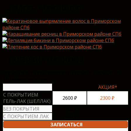
ЗДЕСЬ ТАКЖЕ ИЩУТ
:
ЦЕНЫ НА МАНИКЮР
:
АППАРАТНЫЙ / КЛАССИЧЕСКИЙ / КОМБИНИРОВАННЫЙ
МАНИКЮР, цена, руб.:
АКЦИЯ*
С ПОКРЫТИЕМ
2600 ₽
2300 ₽
ГЕЛЬ-ЛАК (ШЕЛЛАК)
БЕЗ ПОКРЫТИЯ
1200 ₽
–
С ПОКРЫТИЕМ ЛАК
2200 ₽
–
ЗАПИСАТЬСЯ