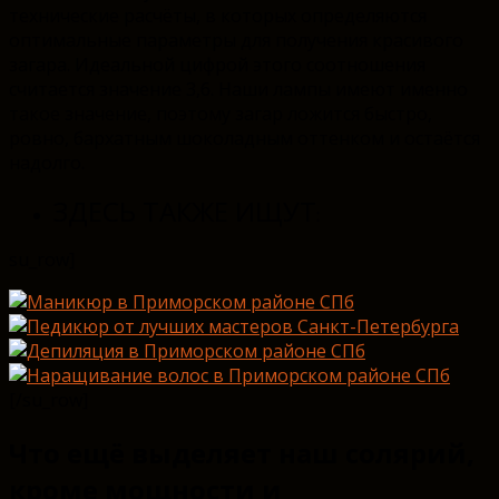
технические расчёты, в которых определяются
оптимальные параметры для получения красивого
загара. Идеальной цифрой этого соотношения
считается значение 3,6. Наши лампы имеют именно
такое значение, поэтому загар ложится быстро,
ровно, бархатным шоколадным оттенком и остаётся
надолго.
ЗДЕСЬ ТАКЖЕ ИЩУТ
:
su_row]
[/su_row]
Что ещё выделяет наш солярий,
кроме мощности и