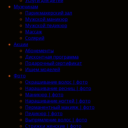
Услуги для детей
Мужчинам
Парикмахерский зал
Мужской маникюр
Мужской педикюр
Массаж
Солярий
Акции
Абонементы
Дисконтная программа
Подарочный сертификат
Ищем моделей
Фото
Окрашивание волос | фото
Наращивание ресниц | фото
Маникюр | фото
Наращивание ногтей | фото
Перманентный макияж | фото
Педикюр | фото
Выпрямление волос | фото
Стрижки женские | фото