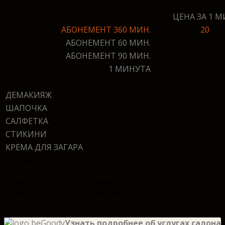
ШОКОЛАДНЫЙ ЗАГАР С ПЕРВОГО РАЗА:
ЦЕНА ЗА 1 М
АБОНЕМЕНТ 360 МИН.
20
АБОНЕМЕНТ 60 МИН.
30
АБОНЕМЕНТ 90 МИН.
30
1 МИНУТА
47
Д
ОПОЛНИТЕЛЬНО:
ДЕМАКИЯЖ
ШАПОЧКА
САЛФЕТКА
СТИКИНИ
КРЕМА ДЛЯ ЗАГАРА
Если вы находитесь в СПб и ищете хороший солярий
на Пионерской, от которого вы точно получите
эффект, – приходите к нам! В нашем солярии вы
точно его получите, и мы уверены, что вы будете
оставаться довольны результатом ещё долгое время.
Узнать подробнее об услугах салона