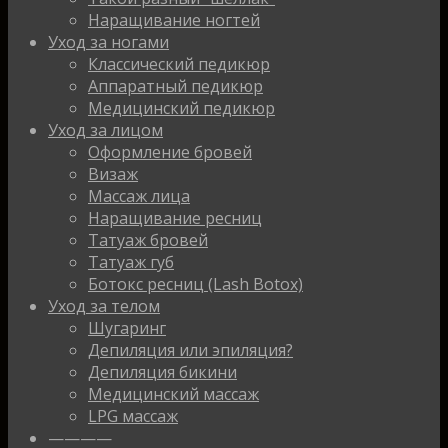
Наращивание ногтей
Уход за ногами
Классический педикюр
Аппаратный педикюр
Медицинский педикюр
Уход за лицом
Оформление бровей
Визаж
Массаж лица
Наращивание ресниц
Татуаж бровей
Татуаж губ
Ботокс ресниц (Lash Botox)
Уход за телом
Шугаринг
Депиляция или эпиляция?
Депиляция бикини
Медицинский массаж
LPG массаж
————