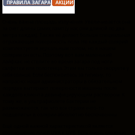
ПРАВИЛА ЗАГАРА
АКЦИИ
Очень важна площадь излучения. Увеличивается она
за счет длины самих ламп (у нас они длиной по два
метра каждая). Также её делает больше специальная
отражающая поверхность пола. Не каждый солярий
комплектуется зеркальным полом, но в нашем
солярии он есть. Поэтому вот вам маленький
лайфхак: не стелите во время загара под ноги
салфетки или полотенца. Этим вы только своруете у
себя солнце. Если беспокоитесь за гигиену, то
напрасно: наши администраторы в обязательном
порядке вытирают поверхности машины после
каждого клиента дезинфицирующим раствором. К
тому же, в ультрафиолете бактерии не
размножаются, так что все страхи «что-то
подцепить» в солярии абсолютно беспочвенны.
Ещё одной важной характеристикой является
соотношение лучей UVA к UVB. Есть очень сложные