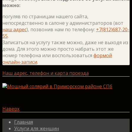
можно:
погуляв по страницам нашего сайта,
непосредственно в салоне у администраторов (вот
наш адрес
), позвонив нам по телефону:
+7(812)687-20-
55
.
Записаться на услугу также можно, даже не выходя из
дома. Для этого можно просто набрать этот же
номер телефона или воспользоваться
формой
онлайн-записи
.
Наш адрес, телефон и карта проезда
Наверх
Главная
Услуги для женщин